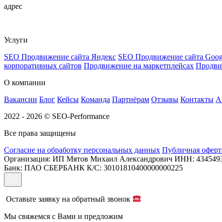
адрес
Плетешковский переулок, 3с2, Москва, 105005
Услуги
SEO Продвижение сайта Яндекс
SEO Продвижение сайта Goog
корпоративных сайтов
Продвижение на маркетплейсах
Продви
О компании
Вакансии
Блог
Кейсы
Команда
Партнёрам
Отзывы
Контакты
А
2022 - 2026 © SEO-Performance
Все права защищены
Согласие на обработку персональных данных
Публичная оферт
Организация: ИП Мятов Михаил Александрович
ИНН: 434549
Банк: ПАО СБЕРБАНК
К/С: 30101810400000000225
Оставьте заявку на обратный звонок
Мы свяжемся с Вами и предложим