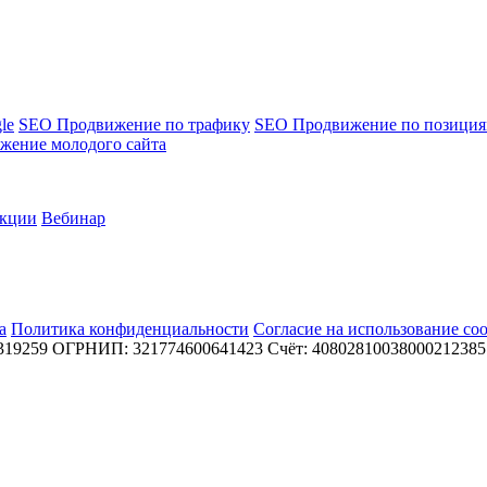
le
SEO Продвижение по трафику
SEO Продвижение по позици
жение молодого сайта
кции
Вебинар
а
Политика конфиденциальности
Согласие на использование coo
319259
ОГРНИП: 321774600641423
Счёт: 40802810038000212385