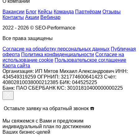
О компании
Вакансии
Блог
Кейсы
Команда
Партнёрам
Отзывы
Контакты
Акции
Вебинар
2022 - 2026 © SEO-Performance
Все права защищены
Согласие на обработку персональных данных
Публичная
оферта
Политика конфиденциальности
Согласие на
использование cookie
Пользовательское соглашение
Карта сайта
Организация: ИП Мятов Михаил Александрович
ИНН:
434549319259
ОГРНИП: 321774600641423
Счёт:
40802810038000212385
БИК: 044525225
Банк: ПАО СБЕРБАНК
К/С: 30101810400000000225
Оставьте заявку на обратный звонок
☎️
Мы свяжемся с Вами и предложим
индивидуальный план
по достижению
Ваших бизнес-целей