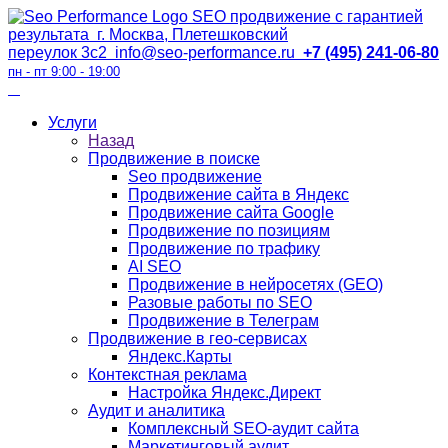
SEO продвижение с гарантией
результата
г. Москва, Плетешковский
переулок 3с2
info@seo-performance.ru
+7 (495) 241-06-80
пн - пт 9:00 - 19:00
Услуги
Назад
Продвижение в поиске
Seo продвижение
Продвижение сайта в Яндекс
Продвижение сайта Google
Продвижение по позициям
Продвижение по трафику
AI SEO
Продвижение в нейросетях (GEO)
Разовые работы по SEO
Продвижение в Телеграм
Продвижение в гео-сервисах
Яндекс.Карты
Контекстная реклама
Настройка Яндекс.Директ
Аудит и аналитика
Комплексный SEO-аудит сайта
Маркетинговый аудит