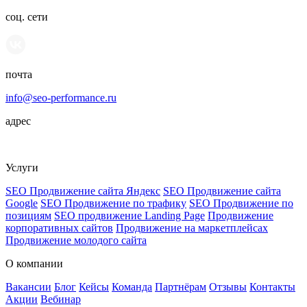
соц. сети
почта
info@seo-performance.ru
адрес
Плетешковский переулок, 3с2, Москва, 105005
Услуги
SEO Продвижение сайта Яндекс
SEO Продвижение сайта
Google
SEO Продвижение по трафику
SEO Продвижение по
позициям
SEO продвижение Landing Page
Продвижение
корпоративных сайтов
Продвижение на маркетплейсах
Продвижение молодого сайта
О компании
Вакансии
Блог
Кейсы
Команда
Партнёрам
Отзывы
Контакты
Акции
Вебинар