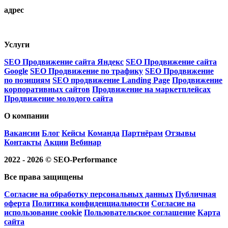
адрес
Плетешковский переулок, 3с2, Москва, 105005
Услуги
SEO Продвижение сайта Яндекс
SEO Продвижение сайта
Google
SEO Продвижение по трафику
SEO Продвижение
по позициям
SEO продвижение Landing Page
Продвижение
корпоративных сайтов
Продвижение на маркетплейсах
Продвижение молодого сайта
О компании
Вакансии
Блог
Кейсы
Команда
Партнёрам
Отзывы
Контакты
Акции
Вебинар
2022 - 2026 © SEO-Performance
Все права защищены
Согласие на обработку персональных данных
Публичная
оферта
Политика конфиденциальности
Согласие на
использование cookie
Пользовательское соглашение
Карта
сайта