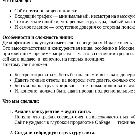
Что было до:
Сайт почти не виден в поиске.
Входящий трафик — минимальный, несмотря на высокую 
Технические ошибки, устаревшая структура, слабый конте
И самое главное — отсутствие доверия со стороны поиск
Особенности и сложность ниши:
Дезинфекция как услуга имеет свою специфику. И даже очень.
Это высокочастотная и конкурентная ниша, особенно в Москв
приходят по «горячим» запросам — часто в состоянии тревоги:
сейчас в выдаче, и, конечно, на первых позициях.
Поэтому сайт должен:
Быстро открываться, быть безопасным и вызывать довери
Давать точные ответы на вопросы (что делать, сколько ст
Быть хорошо структурирован — не только пользователям 
И, конечно, должен быть адаптирован под региональные 
Что мы сделали:
Анализ конкурентов + аудит сайта.
Поняли, что трафик сосредоточен на высокочастотных, «б
Сайт нуждался в глубокой проработке OnPage — техничес
Создали гибридную структуру сайта.