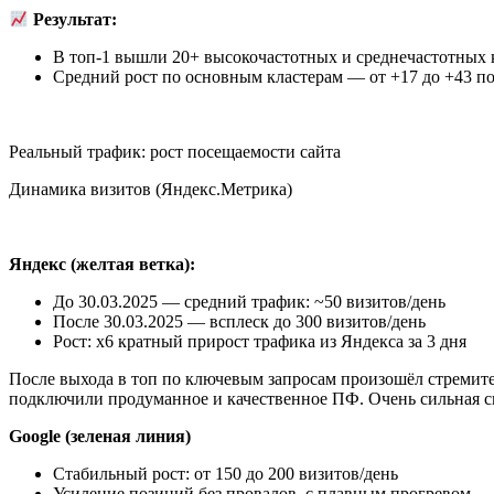
Результат:
В топ-1 вышли 20+ высокочастотных и среднечастотных 
Средний рост по основным кластерам — от +17 до +43 поз
Реальный трафик: рост посещаемости сайта
Динамика визитов (Яндекс.Метрика)
Яндекс (желтая ветка):
До 30.03.2025 — средний трафик: ~50 визитов/день
После 30.03.2025 — всплеск до 300 визитов/день
Рост: х6 кратный прирост трафика из Яндекса за 3 дня
После выхода в топ по ключевым запросам произошёл стремител
подключили продуманное и качественное ПФ. Очень сильная св
Google (зеленая линия)
Стабильный рост: от 150 до 200 визитов/день
Усиление позиций без провалов, с плавным прогревом