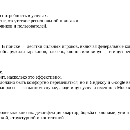
потребность в услугах.
нт, отсутствие региональной привязки.
овиков и пользователей.
е. В поиске — десятки сильных игроков, включая федеральные
 обнаружили тараканов, плесень, клопов или вирус — и ищут реш
е.
оит, насколько это эффективно).
должно быть комфортно перемещаться, но и Яндексу и Google ва
запросы — ва данном случае, люди ищут услуги именно в Москв
олевых» ключах: дезинфекция квартир, борьба с клопами, уничто
кой, структурной и контентной.