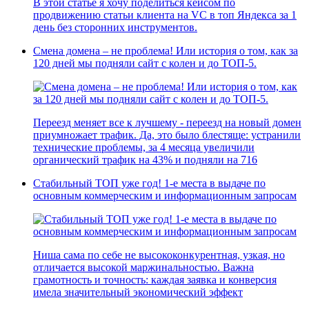
В этой статье я хочу поделиться кейсом по
продвижению статьи клиента на VC в топ Яндекса за 1
день без сторонних инструментов.
Смена домена – не проблема! Или история о том, как за
120 дней мы подняли сайт с колен и до ТОП-5.
Переезд меняет все к лучшему - переезд на новый домен
приумножает трафик. Да, это было блестяще: устранили
технические проблемы, за 4 месяца увеличили
органический трафик на 43% и подняли на 716
Стабильный ТОП уже год! 1-е места в выдаче по
основным коммерческим и информационным запросам
Ниша сама по себе не высококонкурентная, узкая, но
отличается высокой маржинальностью. Важна
грамотность и точность: каждая заявка и конверсия
имела значительный экономический эффект