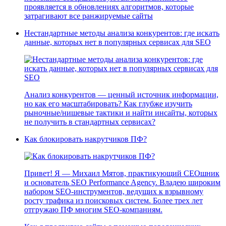
проявляется в обновлениях алгоритмов, которые
затрагивают все ранжируемые сайты
Нестандартные методы анализа конкурентов: где искать
данные, которых нет в популярных сервисах для SEO
Анализ конкурентов — ценный источник информации,
но как его масштабировать? Как глубже изучить
рыночные/нишевые тактики и найти инсайты, которых
не получить в стандартных сервисах?
Как блокировать накрутчиков ПФ?
Привет! Я — Михаил Мятов, практикующий СЕОшник
и основатель SEO Performance Agency. Владею широким
набором SEO-инструментов, ведущих к взрывному
росту трафика из поисковых систем. Более трех лет
отгружаю ПФ многим SEO-компаниям.